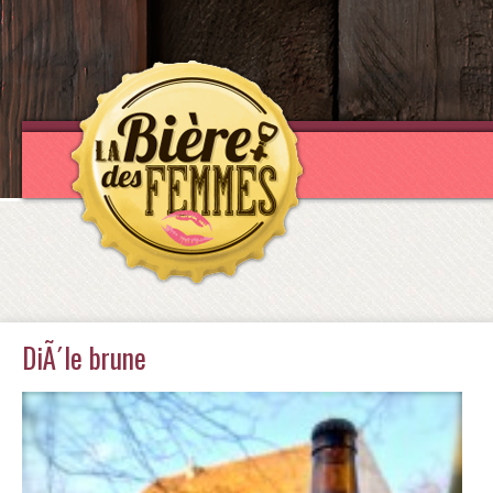
DiÃ´le brune